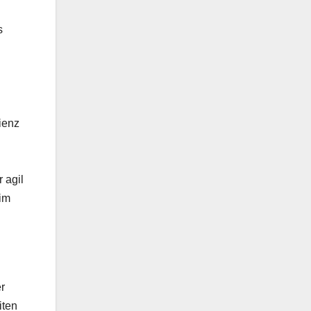
s
ienz
 agil
 im
r
iten