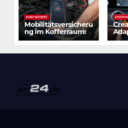
KURZ NOTIERT
ENTERTA
Mobilitätsversicheru
Crea
ng im Kofferraum:
Adap
Wie kompakte
CarP
Booster die
Andr
Urlaubsreise retten
2,4 