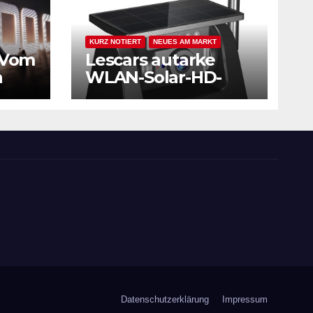
KURZ NOTIERT
NEUES AM MARKT
 Vom
Lescars autarke
n
WLAN-Solar-HD-
Rückfahrkamera,
en
Akku, magnetisch,
IR-Nachtsicht
Datenschutzerklärung
Impressum