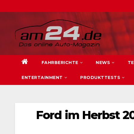
Zum
Inhalt
springen
FAHRBERICHTE
NEWS
TE
ENTERTAINMENT
PRODUKTTESTS
Ford im Herbst 2