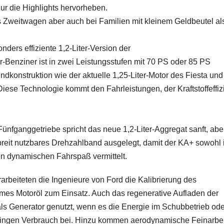
nur die Highlights hervorheben.
s Zweitwagen aber auch bei Familien mit kleinem Geldbeutel al
nders effiziente 1,2-Liter-Version der
r-Benziner ist in zwei Leistungsstufen mit 70 PS oder 85 PS
undkonstruktion wie der aktuelle 1,25-Liter-Motor des Fiesta und
Diese Technologie kommt den Fahrleistungen, der Kraftstoffeffiz
fganggetriebe spricht das neue 1,2-Liter-Aggregat sanft, aber
breit nutzbares Drehzahlband ausgelegt, damit der KA+ sowohl
en dynamischen Fahrspaß vermittelt.
rarbeiteten die Ingenieure von Ford die Kalibrierung des
s Motoröl zum Einsatz. Auch das regenerative Aufladen der
 als Generator genutzt, wenn es die Energie im Schubbetrieb ode
eringen Verbrauch bei. Hinzu kommen aerodynamische Feinarbe