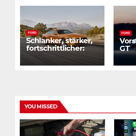
FORD
FORD
Schlanker, stärker,
Vors
fortschrittlicher:
GT
Der Ford Mustang
2018
YOU MISSED