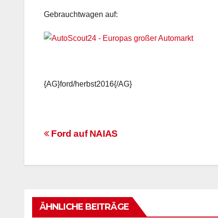
Gebrauchtwagen auf:
{AG}ford/herbst2016{/AG}
Beitrags-
Ford auf NAIAS
Navigation
ÄHNLICHE BEITRÄGE