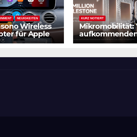
INMENT
NEUIGKEITEN
KURZ NOTIERT
sono Wireless
Mikromobilität:
ter für Apple
aufkommende
lay und
Trend zum
oid Auto, mit
Massenphänom
& 5 Ghz