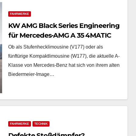
FAHRWERKE
KW AMG Black Series Engineering
für Mercedes-AMG A 35 4MATIC
(V177) & Co: Fahrdynamikupgrade
Ob als Stufenhecklimousine (V177) oder als
für alle Mercedes-A-Klasse-
fünftürige Kompaktlimousine (W177), die aktuelle A-
Limousinen
Klasse von Mercedes-Benz hat sich von ihrem alten
Biedermeier-Image…
FAHRWERKE
TECHNIK
Defekte Stoßdämpfer?