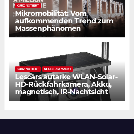
KURZ NOTIERT
Mikromobilität: Vom
aufkommenden Trend zum
Massenphänomen
KURZ NOTIERT
NEUES AM MARKT
Lescars autarke WLAN-Solar-
HD-Rückfahrkamera, Akku,
magnetisch, IR-Nachtsicht