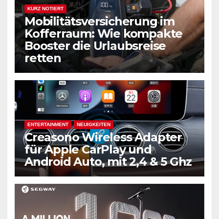
KURZ NOTIERT
Mobilitätsversicherung im
Kofferraum: Wie kompakte
Booster die Urlaubsreise
retten
ENTERTAINMENT
NEUIGKEITEN
Creasono Wireless Adapter
für Apple CarPlay und
Android Auto, mit 2,4 & 5 Ghz