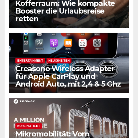
Kofferraum: Wie kompakte
Booster die Urlaubsreise
retten
ENTERTAINMENT
NEUIGKEITEN
Creasono Wireless Adapter
für Apple CarPlay und
Android Auto, mit 2,4 & 5 Ghz
KURZ NOTIERT
Mikromobilität: Vom