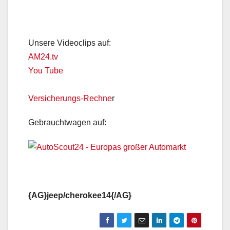
Unsere Videoclips auf:
AM24.tv
You Tube
Versicherungs-Rechne
r
Gebrauchtwagen auf:
{AG}jeep/cherokee14{/AG}