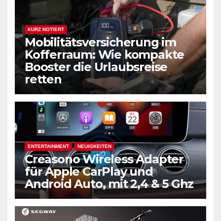
KURZ NOTIERT
Mobilitätsversicherung im
Kofferraum: Wie kompakte
Booster die Urlaubsreise
retten
ENTERTAINMENT
NEUIGKEITEN
Creasono Wireless Adapter
für Apple CarPlay und
Android Auto, mit 2,4 & 5 Ghz