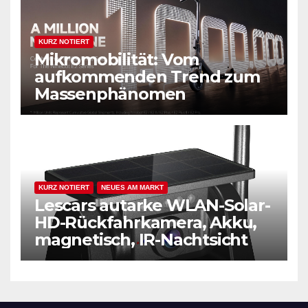
KURZ NOTIERT
Mikromobilität: Vom
aufkommenden Trend zum
Massenphänomen
KURZ NOTIERT
NEUES AM MARKT
Lescars autarke WLAN-Solar-
HD-Rückfahrkamera, Akku,
magnetisch, IR-Nachtsicht