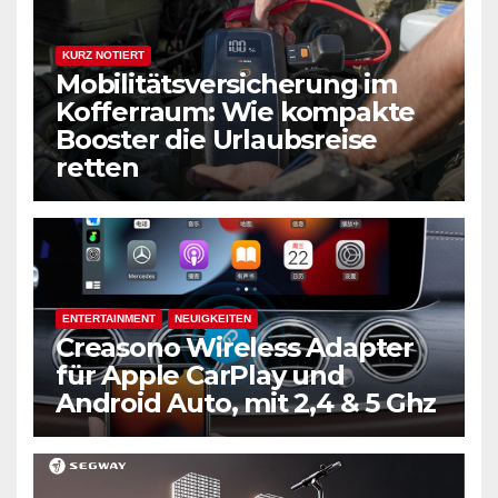
KURZ NOTIERT
Mobilitätsversicherung im
Kofferraum: Wie kompakte
Booster die Urlaubsreise
retten
ENTERTAINMENT
NEUIGKEITEN
Creasono Wireless Adapter
für Apple CarPlay und
Android Auto, mit 2,4 & 5 Ghz