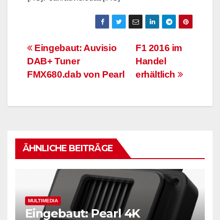
Beitrags-
Eingebaut: Auvisio
F1 2016 im
DAB+ Tuner
Handel
Navigation
FMX680.dab von Pearl
erhältlich
ÄHNLICHE BEITRÄGE
MULTIMEDIA
Eingebaut: Pearl 4K