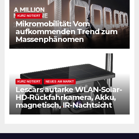
KURZ NOTIERT
Mikromobilität: Vom
aufkommenden Trend zum
Massenphänomen
KURZ NOTIERT
NEUES AM MARKT
Lescars autarke WLAN-Solar-
HD-Rückfahrkamera, Akku,
magnetisch, IR-Nachtsicht