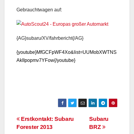
Gebrauchtwagen auf:
{AG}subaru/XV/fahrbericht{/AG}
{youtube}MfGCFpWF4Xo&list=UUMobXWTNS
AkIIpopmv7YFow{/youtube}
Beitrags-
Erstkontakt: Subaru
Subaru
Forester 2013
BRZ
Navigation