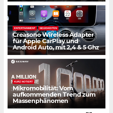
ENTERTAINMENT
NEUIGKEITEN
Creasono Wireless Adapter
für Apple CarPlay und
Android Auto, mit 2,4 & 5 Ghz
KURZ NOTIERT
Mikromobilität: Vom
aufkommenden Trend zum
Massenphänomen